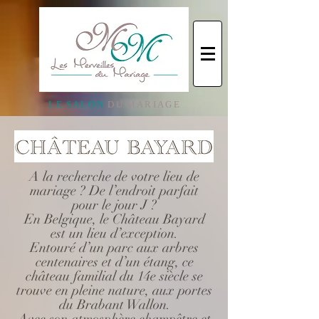
L E S A L O N
D U M A R I A G E
A la recherche de votre lieu de
mariage ? De l’endroit parfait
pour le jour J ?
En Belgique, le Château Bayard
est un lieu d’exception.
Entouré d’un parc aux arbres
centenaires et d’un étang, ce
château familial du 14e siècle se
trouve en pleine nature, aux portes
du Brabant Wallon.