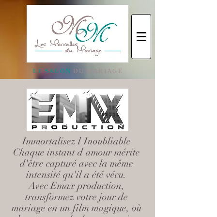
L E S A L O N
D U M A R I A G E
Immortalisez l'Inoubliable
Chaque instant d'amour mérite
d'être capturé avec la même
intensité qu'il a été vécu.
Avec Emax production,
transformez votre jour de
mariage en un film magique, où