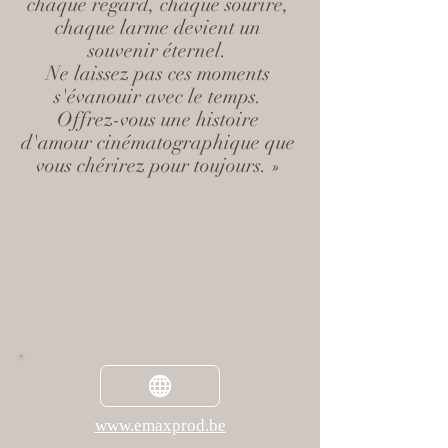
chaque regard, chaque sourire,
chaque larme devient un
souvenir éternel.
Ne laissez pas ces moments
s'évanouir avec le temps.
Offrez-vous une histoire
d'amour cinématographique que
vous chérirez pour toujours. »
www.emaxprod.be