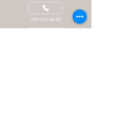
0493/30.48.68
info@emaxprod.be
© 2025 Les Merveilles du Mariage
Evènement géré par
Fée des Merveilles