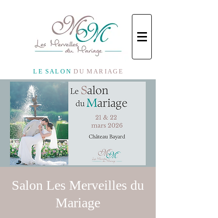
L E S A L O N
D U M A R I A G E
Salon Les Merveilles du
Mariage