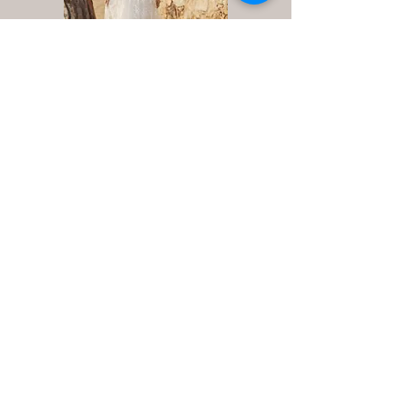
www.in-oui.be
02/385 24 12
info@in-oui.be