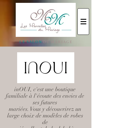
L E S A L O N
D U M A R I A G E
inOUI, c'est une boutique
familiale à l'écoute des envies de
ses futures
mariées. Vous y découvrirez un
large choix de modèles de robes
de