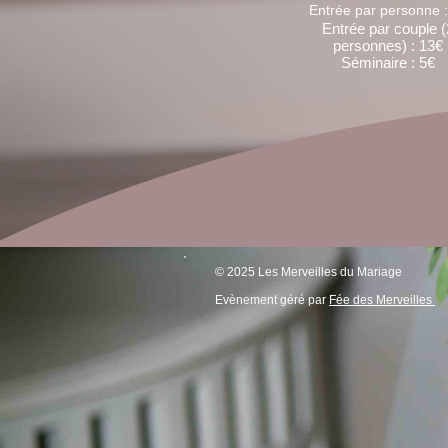
Entrée par personne :
Entrée par couple (
personnes) : 13€
Séminaire : 5€
© 2025 Les Merveilles du Mariage
Evènement géré par
Fée des Merveilles