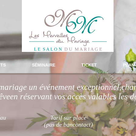
L E S A L O N
D U M A R I A G E
TS
SÉMINAIRE
TICKET
PLAN 
 mariage un événement exceptionnel,charg
êveen réservant vos accès valables les d
'au
Tarif sur place
(pas de bancontact)