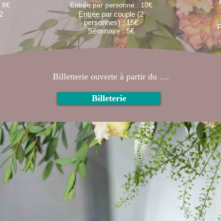
 8€
Entrée par personne : 10€
2
Entrée par couple (2
personnes) : 15€
P
Séminaire : 5€
Billetterie ouverte à partir du ....
Billeterie