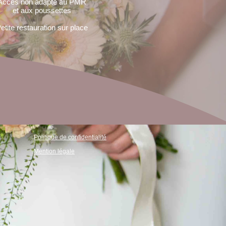
Accès non adapté au PMR
et aux poussettes
etite restauration sur place
Politique de confidentialité
Mention légale