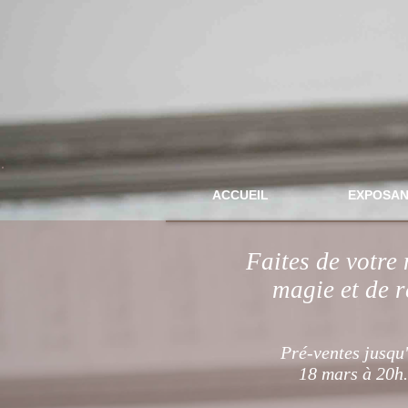
ACCUEIL
EXPOSAN
Faites de votre
magie et de r
Pré-ventes jusqu
18 mars à 20h.