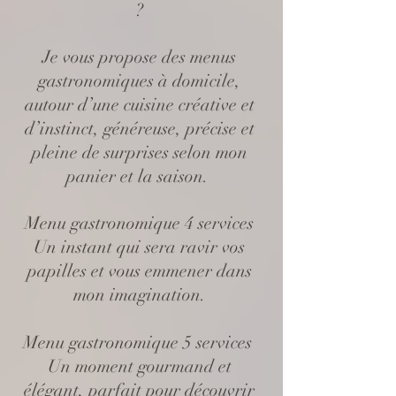
?
Je vous propose des menus
gastronomiques à domicile,
autour d’une cuisine créative et
d’instinct, généreuse, précise et
pleine de surprises selon mon
panier et la saison.
Menu gastronomique 4 services
Un instant qui sera ravir vos
papilles et vous emmener dans
mon imagination.
Menu gastronomique 5 services
Un moment gourmand et
élégant, parfait pour découvrir