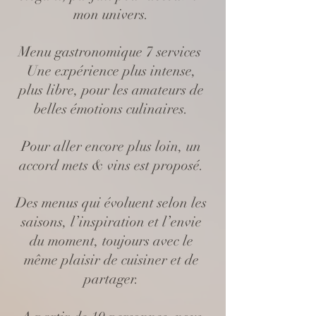
mon univers.
Menu gastronomique 7 services
Une expérience plus intense,
plus libre, pour les amateurs de
belles émotions culinaires.
Pour aller encore plus loin, un
accord mets & vins est proposé.
Des menus qui évoluent selon les
saisons, l’inspiration et l’envie
du moment, toujours avec le
même plaisir de cuisiner et de
partager.