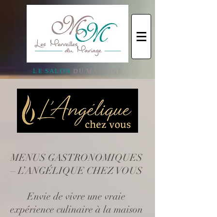
L E S A L O N
D U M A R I A G E
MENUS GASTRONOMIQUES
– L’ANGÉLIQUE CHEZ VOUS
Envie de vivre une vraie
expérience culinaire à la maison