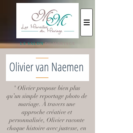
L E S A L O N
D U M A R I A G E
" Olivier propose bien plus
qu’un simple reportage photo de
mariage. À travers une
approche créative et
personnalisée, Olivier raconte
chaque histoire avec justesse, en