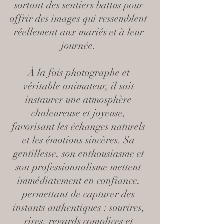
sortant des sentiers battus pour
offrir des images qui ressemblent
réellement aux mariés et à leur
journée.
À la fois photographe et
véritable animateur, il sait
instaurer une atmosphère
chaleureuse et joyeuse,
favorisant les échanges naturels
et les émotions sincères. Sa
gentillesse, son enthousiasme et
son professionnalisme mettent
immédiatement en confiance,
permettant de capturer des
instants authentiques : sourires,
rires, regards complices et