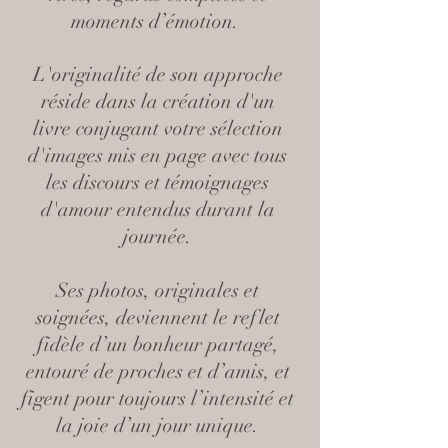
moments d’émotion.
L'originalité de son approche
réside dans la création d'un
livre conjugant votre sélection
d'images mis en page avec tous
les discours et témoignages
d'amour entendus durant la
journée.
Ses photos, originales et
soignées, deviennent le reflet
fidèle d’un bonheur partagé,
entouré de proches et d’amis, et
figent pour toujours l’intensité et
la joie d’un jour unique.