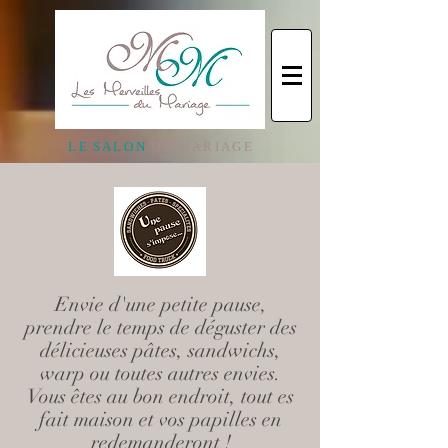
L E S A L O N
D U M A R I A G E
Envie d'une petite pause,
prendre le temps de déguster des
délicieuses pâtes, sandwichs,
warp ou toutes autres envies.
Vous êtes au bon endroit, tout es
fait maison et vos papilles en
redemanderont !